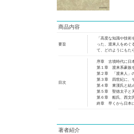
商品内容
「高度な知識や技術
要旨
った、渡来人をめぐ
て、どのようにもた
序章 古墳時代に日
第１章 渡来系豪族
第２章 「渡来人」
第３章 四世紀に、
目次
第４章 東漢氏と結
第５章 聖徳太子と
第６章 船氏、西文
終章 早くから日本
著者紹介