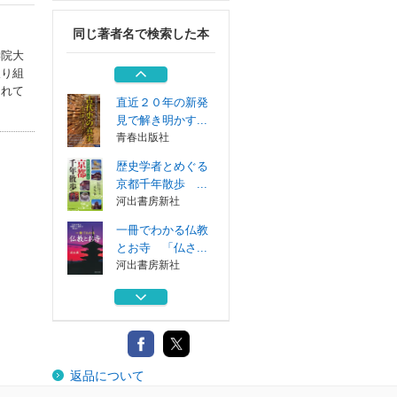
青春出版社
同じ著者名で検索した本
日本人なら知って
学院大
おきたい陰陽道
取り組
河出書房新社
されて
直近２０年の新発
見で解き明かす...
青春出版社
歴史学者とめぐる
京都千年散歩 ...
河出書房新社
一冊でわかる仏教
とお寺 「仏さ...
河出書房新社
日本史を生き抜い
た長寿の偉人
青春出版社
日本人なら知って
返品について
おきたい陰陽道
河出書房新社