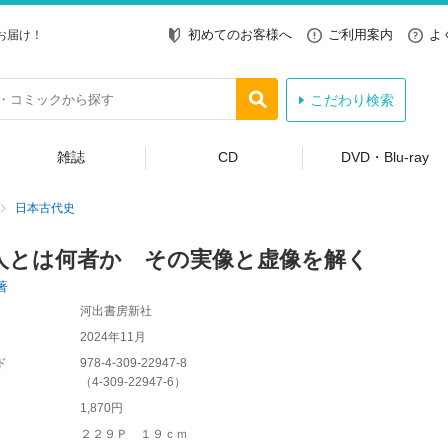
初めてのお客様へ
ご利用案内
よ
お届け！
こだわり検索
雑誌
CD
DVD・Blu-ray
日本古代史
人とは何者か その実像と虚像を解く
著
河出書房新社
2024年11月
ド
978-4-309-22947-8
（
4-309-22947-6
）
1,870円
２２９Ｐ １９ｃｍ