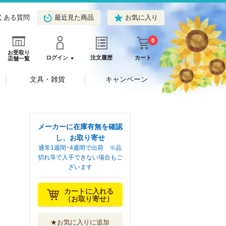
くある質問
最近見た商品
お気に入り
0
お受取り
ログイン
注文履歴
カート
店舗一覧
文具・雑貨
キャンペーン
メーカーに在庫有無を確認
し、お取り寄せ
通常1週間~4週間で出荷 ※品
切れ等で入手できない場合もご
ざいます
カートに入れる
（お取り寄せ）
★お気に入りに追加