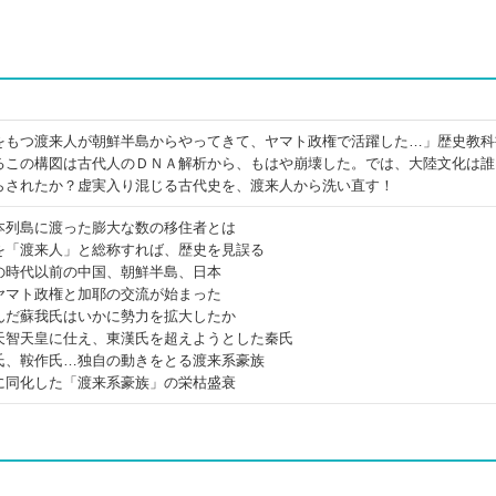
をもつ渡来人が朝鮮半島からやってきて、ヤマト政権で活躍した…」歴史教科
るこの構図は古代人のＤＮＡ解析から、もはや崩壊した。では、大陸文化は誰
らされたか？虚実入り混じる古代史を、渡来人から洗い直す！
本列島に渡った膨大な数の移住者とは
を「渡来人」と総称すれば、歴史を見誤る
の時代以前の中国、朝鮮半島、日本
ヤマト政権と加耶の交流が始まった
んだ蘇我氏はいかに勢力を拡大したか
天智天皇に仕え、東漢氏を超えようとした秦氏
氏、鞍作氏…独自の動きをとる渡来系豪族
に同化した「渡来系豪族」の栄枯盛衰