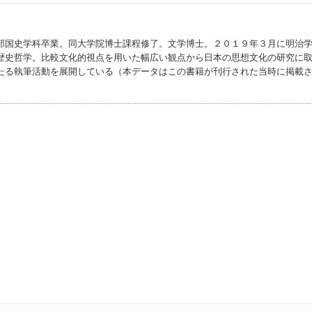
部国史学科卒業。同大学院博士課程修了。文学博士。２０１９年３月に明治
歴史哲学。比較文化的視点を用いた幅広い観点から日本の思想文化の研究に
たる執筆活動を展開している（本データはこの書籍が刊行された当時に掲載