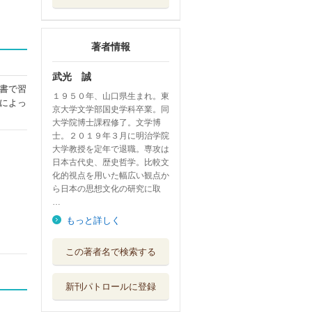
著者情報
武光 誠
書で習
１９５０年、山口県生まれ。東
によっ
京大学文学部国史学科卒業。同
大学院博士課程修了。文学博
士。２０１９年３月に明治学院
大学教授を定年で退職。専攻は
日本古代史、歴史哲学。比較文
化的視点を用いた幅広い観点か
ら日本の思想文化の研究に取
…
もっと詳しく
一冊でわかる仏教
この著者名で検索する
とお寺 「仏さ...
河出書房新社
新刊パトロールに登録
日本史を生き抜い
た長寿の偉人