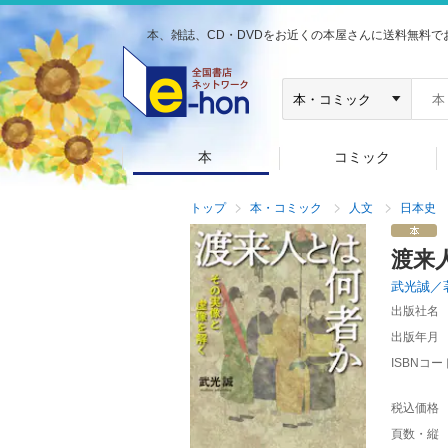
本、雑誌、CD・DVDをお近くの本屋さんに送料無料で
本
コミック
トップ
本・コミック
人文
日本史
渡来
武光誠／
出版社名
出版年月
ISBNコー
税込価格
頁数・縦