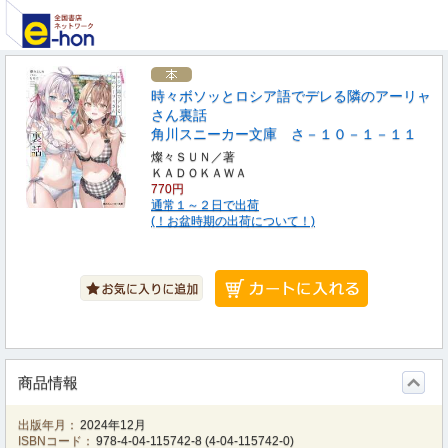
時々ボソッとロシア語でデレる隣のアーリャ
さん裏話
角川スニーカー文庫 さ－１０－１－１１
燦々ＳＵＮ／著
ＫＡＤＯＫＡＷＡ
770円
通常１～２日で出荷
(！お盆時期の出荷について！)
商品情報
出版年月：
2024年12月
ISBNコード：
978-4-04-115742-8
(
4-04-115742-0
)