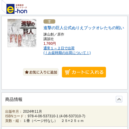
進撃の巨人公式ぬりえブックオレたちの戦い
諫山創／原作
講談社
1,760円
通常１～２日で出荷
(！お盆時期の出荷について！)
商品情報
出版年月：
2024年11月
ISBNコード：
978-4-06-537310-1
(
4-06-537310-7
)
頁数・縦：
１冊（ページ付なし） ２５×２５ｃｍ