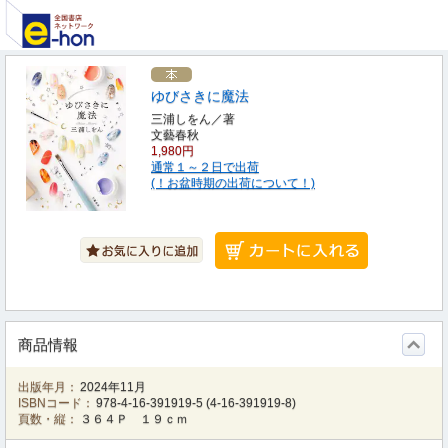
ゆびさきに魔法
三浦しをん／著
文藝春秋
1,980円
通常１～２日で出荷
(！お盆時期の出荷について！)
商品情報
出版年月：
2024年11月
ISBNコード：
978-4-16-391919-5
(
4-16-391919-8
)
頁数・縦：
３６４Ｐ １９ｃｍ