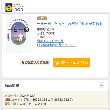
一日一回 たったこれだけで世界が変わる
中谷彰宏／著
かざひの文庫
1,760円
通常１～２日で出荷
(！お盆時期の出荷について！)
商品情報
出版年月：
2024年12月
ISBNコード：
978-4-86723-182-1
(
4-86723-182-7
)
頁数・縦：
１８７Ｐ １９ｃｍ