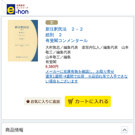
新注釈民法 ２－２
総則 ２
有斐閣コンメンタール
大村敦志／編集代表 道垣内弘人／編集代表 山本
敬三／編集代表
山本敬三／編集
有斐閣
6,380円
メーカーに在庫有無を確認し、お取り寄せ
通常1週間~4週間で出荷 ※品切れ等で入手できな
い場合もございます
商品情報