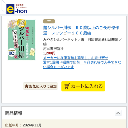
超シルバー川柳 ９０歳以上のご長寿傑作
選 レッツゴー１００歳編
みやぎシルバーネット／編 河出書房新社編集部／
編
河出書房新社
1,200円
メーカーに在庫有無を確認し、お取り寄せ
通常1週間~4週間で出荷 ※品切れ等で入手できな
い場合もございます
商品情報
出版年月：
2024年11月