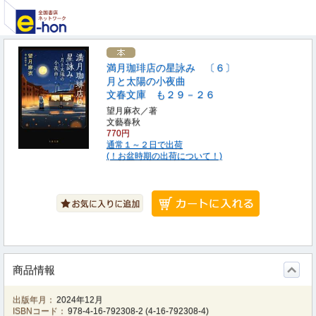
満月珈琲店の星詠み 〔６〕
月と太陽の小夜曲
文春文庫 も２９－２６
望月麻衣／著
文藝春秋
770円
通常１～２日で出荷
(！お盆時期の出荷について！)
商品情報
出版年月：
2024年12月
ISBNコード：
978-4-16-792308-2
(
4-16-792308-4
)