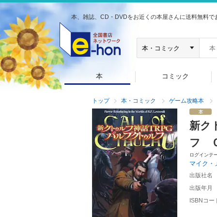
本、雑誌、CD・DVDをお近くの本屋さんに送料無料で
本
コミック
トップ
本・コミック
ゲーム攻略本
新ク
フ 
ログインテ
マイク・
出版社名
出版年月
ISBNコー