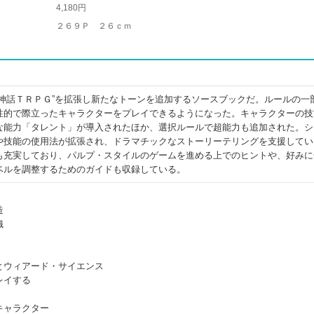
4,180円
２６９Ｐ ２６ｃｍ
フ神話ＴＲＰＧ”を拡張し新たなトーンを追加するソースブックだ。ルールの一
性的で際立ったキャラクターをプレイできるようになった。キャラクターの技
な能力「タレント」が導入されたほか、選択ルールで超能力も追加された。シ
や技能の使用法が拡張され、ドラマチックなストーリーテリングを支援してい
も充実しており、パルプ・スタイルのゲームを進める上でのヒントや、好みに
ベルを調整するためのガイドも収録している。
造
織
とウィアード・サイエンス
レイする
キャラクター