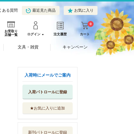
くある質問
最近見た商品
お気に入り
0
お受取り
ログイン
注文履歴
カート
店舗一覧
文具・雑貨
キャンペーン
入荷時にメールでご案内
入荷パトロールに登録
★お気に入りに追加
クトゥルフ・ワー
ルドツアーナチ...
新紀元社
新刊パトロールに登録