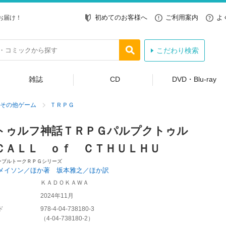
初めてのお客様へ
ご利用案内
よ
お届け！
こだわり検索
雑誌
CD
DVD・Blu-ray
その他ゲーム
ＴＲＰＧ
トゥルフ神話ＴＲＰＧパルプクトゥル
ＣＡＬＬ ｏｆ ＣＴＨＵＬＨＵ
ーブルトークＲＰＧシリーズ
メイソン／ほか著 坂本雅之／ほか訳
ＫＡＤＯＫＡＷＡ
2024年11月
ド
978-4-04-738180-3
（
4-04-738180-2
）