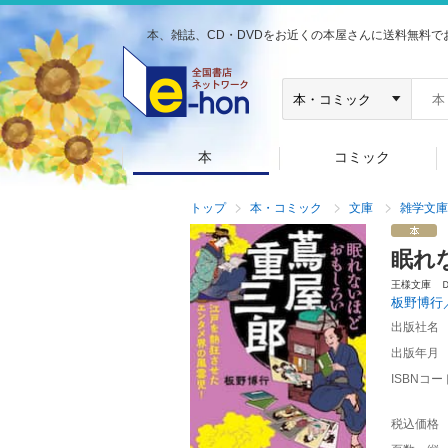
本、雑誌、CD・DVDをお近くの本屋さんに送料無料で
本
コミック
トップ
本・コミック
文庫
雑学文庫
眠れ
王様文庫 
板野博行
出版社名
出版年月
ISBNコー
税込価格