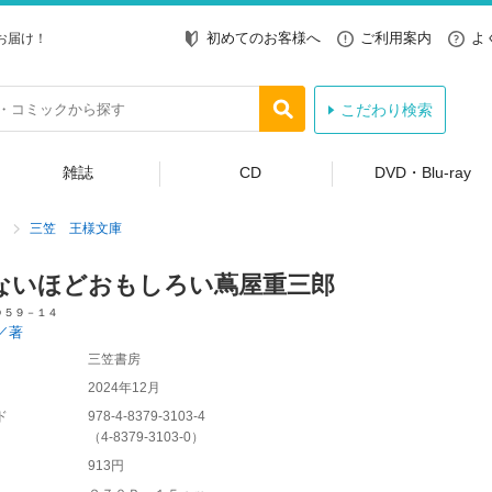
初めてのお客様へ
ご利用案内
よ
お届け！
こだわり検索
雑誌
CD
DVD・Blu-ray
三笠 王様文庫
ないほどおもしろい蔦屋重三郎
Ｄ５９－１４
／著
三笠書房
2024年12月
ド
978-4-8379-3103-4
（
4-8379-3103-0
）
913円