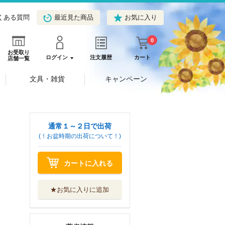
くある質問
最近見た商品
お気に入り
0
お受取り
ログイン
注文履歴
カート
店舗一覧
文具・雑貨
キャンペーン
通常１～２日で出荷
(！お盆時期の出荷について！)
カートに入れる
★お気に入りに追加