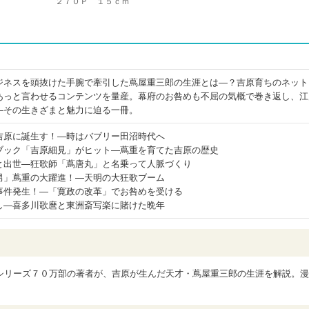
２７０Ｐ １５ｃｍ
ジネスを頭抜けた手腕で牽引した蔦屋重三郎の生涯とは―？吉原育ちのネット
あっと言わせるコンテンツを量産。幕府のお咎めも不屈の気概で巻き返し、江
―その生きざまと魅力に迫る一冊。
吉原に誕生す！―時はバブリー田沼時代へ
ブック「吉原細見」がヒット―蔦重を育てた吉原の歴史
と出世―狂歌師「蔦唐丸」と名乗って人脈づくり
男」蔦重の大躍進！―天明の大狂歌ブーム
事件発生！―「寛政の改革」でお咎めを受ける
し―喜多川歌麿と東洲斎写楽に賭けた晩年
シリーズ７０万部の著者が、吉原が生んだ天才・蔦屋重三郎の生涯を解説。漫