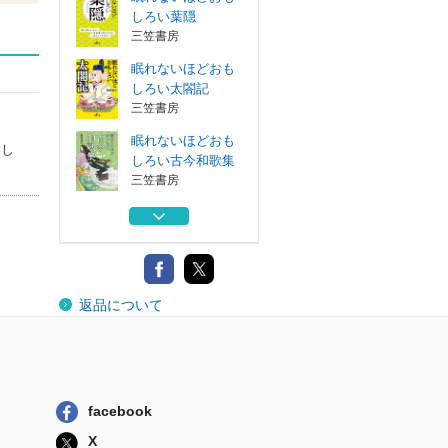
しろい葉隠
三笠書房
眠れないほどおも
しろい太閤記
三笠書房
眠れないほどおも
とし
しろい古今和歌集
三笠書房
古文単語革命９９
エデュ・プラニ...
眠れないほどおも
返品について
しろいおくのほ...
三笠書房
眠れないほどおも
しろい葉隠
三笠書房
facebook
眠れないほどおも
X