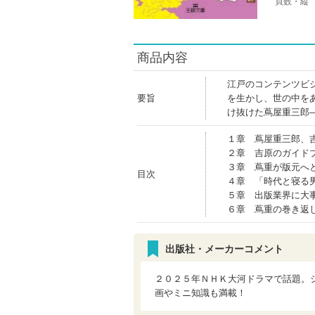
頁数・縦
商品内容
江戸のコンテンツビ
要旨
を生かし、世の中を
け抜けた蔦屋重三郎
１章 蔦屋重三郎、
２章 吉原のガイド
３章 蔦重が版元へ
目次
４章 「時代と寝る
５章 出版業界に大
６章 蔦重の巻き返
出版社・メーカーコメント
２０２５年ＮＨＫ大河ドラマで話題。
画やミニ知識も満載！