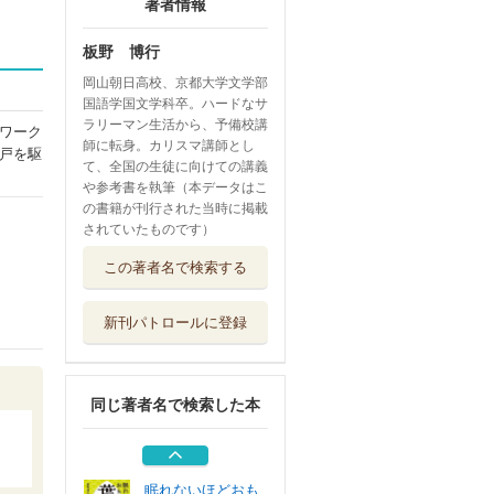
著者情報
板野 博行
岡山朝日高校、京都大学文学部
国語学国文学科卒。ハードなサ
ラリーマン生活から、予備校講
ワーク
師に転身。カリスマ講師とし
戸を駆
て、全国の生徒に向けての講義
や参考書を執筆（本データはこ
の書籍が刊行された当時に掲載
されていたものです）
眠れないほどおも
この著者名で検索する
しろい古今和歌集
三笠書房
新刊パトロールに登録
古文単語革命９９
エデュ・プラニ...
同じ著者名で検索した本
眠れないほどおも
しろいおくのほ...
三笠書房
眠れないほどおも