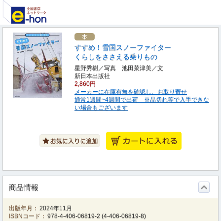
すすめ！雪国スノーファイター
くらしをささえる乗りもの
星野秀樹／写真 池田菜津美／文
新日本出版社
2,860円
メーカーに在庫有無を確認し、お取り寄せ
通常1週間~4週間で出荷 ※品切れ等で入手できな
い場合もございます
商品情報
出版年月：
2024年11月
ISBNコード：
978-4-406-06819-2
(
4-406-06819-8
)