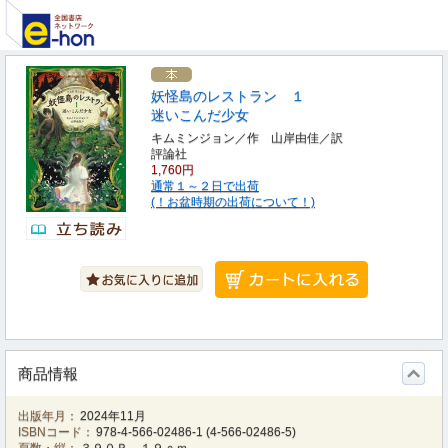
妖怪島のレストラン １
迷いこんだ少女
キムミンジョン／作 山岸由佳／訳
評論社
1,760円
通常１～２日で出荷
(！お盆時期の出荷について！)
商品情報
出版年月：
2024年11月
ISBNコード：
978-4-566-02486-1
(
4-566-02486-5
)