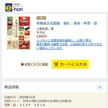
有職食文化図鑑 儀礼・食材・料理・器
八條忠基／著
平凡社
3,850円
メーカーに在庫有無を確認し、お取り寄せ
通常1週間~4週間で出荷 ※品切れ等で入手できな
い場合もございます
商品情報
出版年月：
2024年11月
ISBNコード：
978-4-582-12438-5
(
4-582-12438-0
)
頁数・縦：
２１５Ｐ ２６ｃｍ