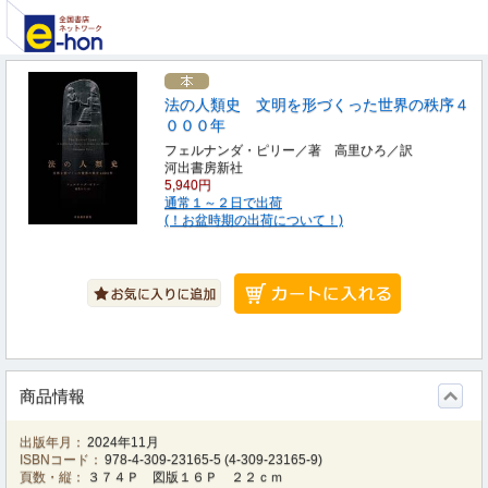
法の人類史 文明を形づくった世界の秩序４
０００年
フェルナンダ・ピリー／著 高里ひろ／訳
河出書房新社
5,940円
通常１～２日で出荷
(！お盆時期の出荷について！)
商品情報
出版年月：
2024年11月
ISBNコード：
978-4-309-23165-5
(
4-309-23165-9
)
頁数・縦：
３７４Ｐ 図版１６Ｐ ２２ｃｍ