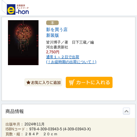
影を買う店
新装版
皆川博子／著 日下三蔵／編
河出書房新社
2,750円
通常１～２日で出荷
(！お盆時期の出荷について！)
商品情報
出版年月：
2024年11月
ISBNコード：
978-4-309-03943-5
(
4-309-03943-X
)
頁数・縦：
２８４Ｐ ２０ｃｍ