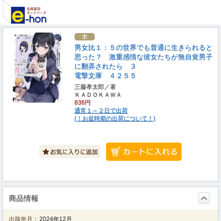
男女比１：５の世界でも普通に生きられると
思った？ 激重感情な彼女たちが無自覚男子
に翻弄されたら ３
電撃文庫 ４２５５
三藤孝太郎／著
ＫＡＤＯＫＡＷＡ
836円
通常１～２日で出荷
(！お盆時期の出荷について！)
商品情報
出版年月：
2024年12月