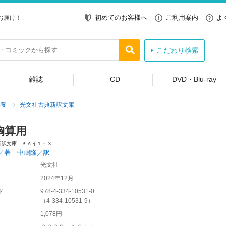
初めてのお客様へ
ご利用案内
よ
お届け！
こだわり検索
雑誌
CD
DVD・Blu-ray
養
光文社古典新訳文庫
胸算用
新訳文庫 ＫＡイ１－３
／著 中嶋隆／訳
光文社
2024年12月
ド
978-4-334-10531-0
（
4-334-10531-9
）
1,078円