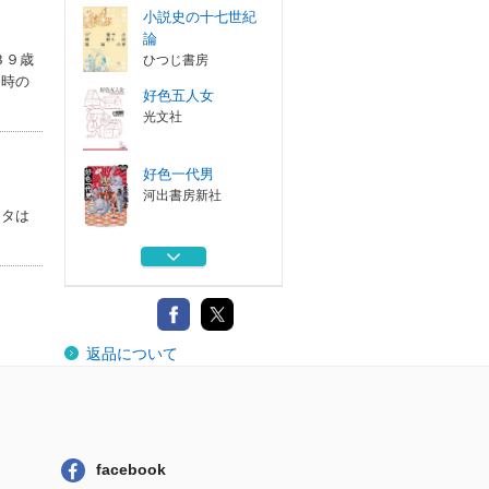
小説史の十七世紀
論
３９歳
ひつじ書房
当時の
好色五人女
光文社
好色一代男
文
河出書房新社
ータは
好色一代男
光文社
西鶴『誹諧独吟一
返品について
日千句』研究と...
文学通信
小説史の十七世紀
論
ひつじ書房
facebook
好色五人女