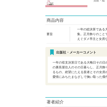
頁数・縦
商品内容
一年の総決算である
要旨
集。正月飾りのこと
えぐダメ亭主と女房
出版社・メーカーコメント
一年の収支決算日である大晦日その日
の裏長屋住人のその日暮らし、正月飾
るもの、絶望にたえる貧者とその女房
愛情にみちたまなざしで掬い取った傑
著者紹介