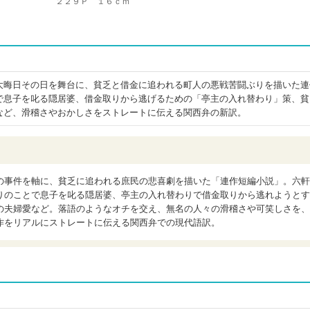
２２９Ｐ １６ｃｍ
大晦日その日を舞台に、貧乏と借金に追われる町人の悪戦苦闘ぶりを描いた連
で息子を叱る隠居婆、借金取りから逃げるための「亭主の入れ替わり」策、貧
など、滑稽さやおかしさをストレートに伝える関西弁の新訳。
の事件を軸に、貧乏に追われる庶民の悲喜劇を描いた「連作短編小説」。六軒
りのことで息子を叱る隠居婆、亭主の入れ替わりで借金取りから逃れようとす
の夫婦愛など。落語のようなオチを交え、無名の人々の滑稽さや可笑しさを、
作をリアルにストレートに伝える関西弁での現代語訳。