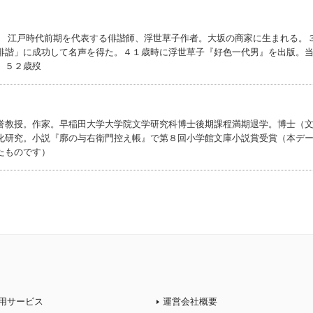
） 江戸時代前期を代表する俳諧師、浮世草子作者。大坂の商家に生まれる。
俳諧」に成功して名声を得た。４１歳時に浮世草子『好色一代男』を出版。
。５２歳歿
誉教授。作家。早稲田大学大学院文学研究科博士後期課程満期退学。博士（
化研究。小説『廓の与右衛門控え帳』で第８回小学館文庫小説賞受賞（本デ
たものです）
用サービス
運営会社概要