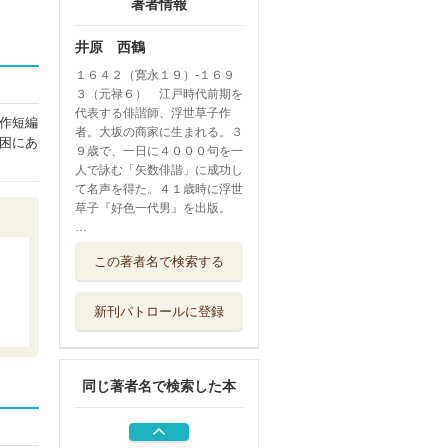
著者情報
井原 西鶴
１６４２（寛永１９）‐１６９
３（元禄６） 江戸時代前期を
代表する俳諧師、浮世草子作
作短編
者。大坂の商家に生まれる。３
困にあ
９歳で、一日に４０００句を一
人で詠む「矢数俳諧」に成功し
て名声を得た。４１歳時に浮世
草子『好色一代男』を出版。
…
好色一代男
この著者名で検索する
河出書房新社
新刊パトロールに登録
好色一代男
光文社
同じ著者名で検索した本
西鶴『誹諧独吟一
日千句』研究と...
文学通信