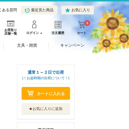
くある質問
最近見た商品
お気に入り
0
お受取り
ログイン
注文履歴
カート
店舗一覧
文具・雑貨
キャンペーン
通常１～２日で出荷
(！お盆時期の出荷について！)
カートに入れる
★お気に入りに追加