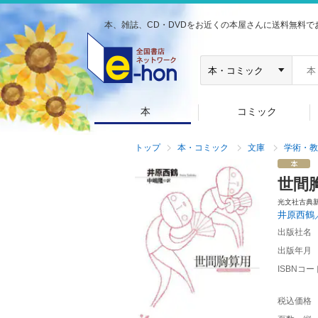
本、雑誌、CD・DVDをお近くの本屋さんに送料無料で
本
コミック
トップ
本・コミック
文庫
学術・教
世間
光文社古典
井原西鶴
出版社名
出版年月
ISBNコー
税込価格