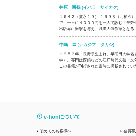
井原 西鶴 (イハラ サイカク)
１６４２（寛永１９）‐１６９３（元禄６
で、一日に４０００句を一人で詠む「矢数
出版界に衝撃を与え、以降人気作家となる
中嶋 〓 (ナカジマ タカシ)
１９５２年、長野県生まれ。早稲田大学名
学）。専門は西鶴などの江戸時代文芸・文
この書籍が刊行された当時に掲載されてい
e-honについて
初めてのお客様へ
会員専