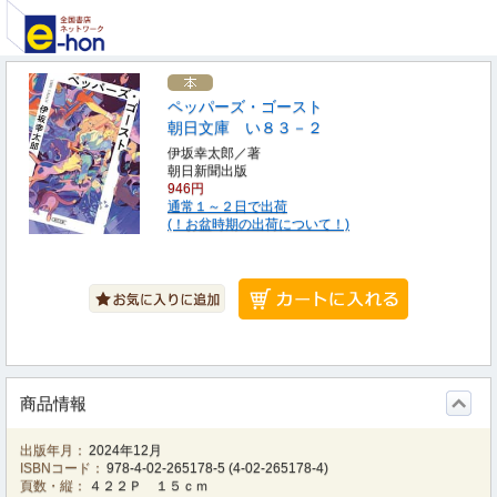
ペッパーズ・ゴースト
朝日文庫 い８３－２
伊坂幸太郎／著
朝日新聞出版
946円
通常１～２日で出荷
(！お盆時期の出荷について！)
商品情報
出版年月：
2024年12月
ISBNコード：
978-4-02-265178-5
(
4-02-265178-4
)
頁数・縦：
４２２Ｐ １５ｃｍ