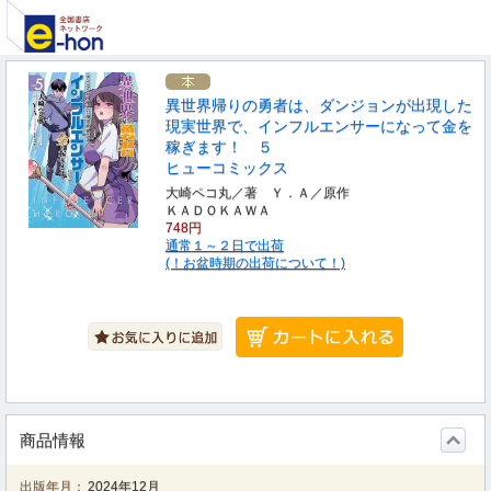
異世界帰りの勇者は、ダンジョンが出現した
現実世界で、インフルエンサーになって金を
稼ぎます！ ５
ヒューコミックス
大崎ペコ丸／著 Ｙ．Ａ／原作
ＫＡＤＯＫＡＷＡ
748円
通常１～２日で出荷
(！お盆時期の出荷について！)
商品情報
出版年月：
2024年12月