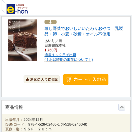
蒸し野菜でおいしいいたわりおやつ 乳製
品・卵・小麦・砂糖・オイル不使用
あいり／著
日東書院本社
1,760円
通常１～２日で出荷
(！お盆時期の出荷について！)
商品情報
出版年月：
2024年12月
ISBNコード：
978-4-528-02460-1
(
4-528-02460-8
)
頁数・縦：
９５Ｐ ２６ｃｍ