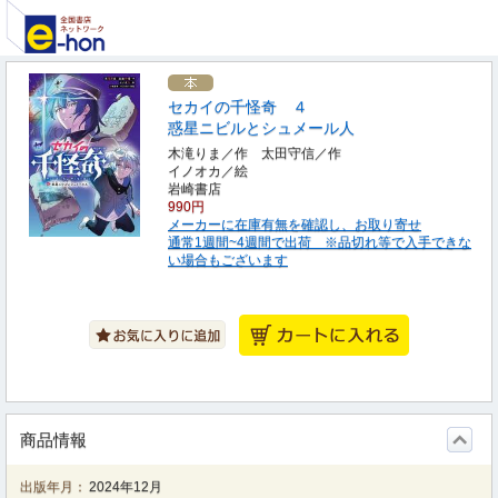
セカイの千怪奇 ４
惑星ニビルとシュメール人
木滝りま／作 太田守信／作
イノオカ／絵
岩崎書店
990円
メーカーに在庫有無を確認し、お取り寄せ
通常1週間~4週間で出荷 ※品切れ等で入手できな
い場合もございます
商品情報
出版年月：
2024年12月