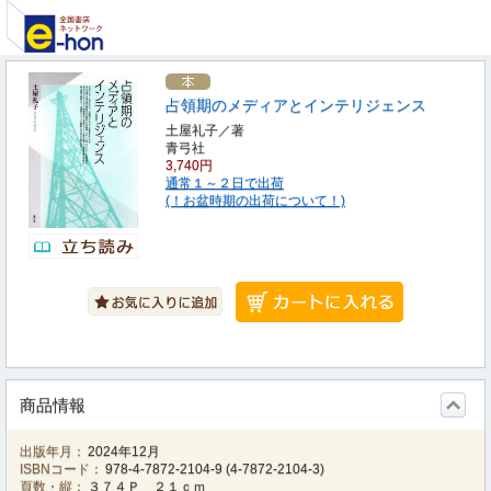
占領期のメディアとインテリジェンス
土屋礼子／著
青弓社
3,740円
通常１～２日で出荷
(！お盆時期の出荷について！)
商品情報
出版年月：
2024年12月
ISBNコード：
978-4-7872-2104-9
(
4-7872-2104-3
)
頁数・縦：
３７４Ｐ ２１ｃｍ