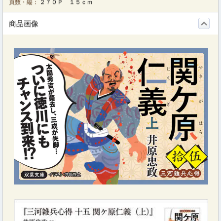
頁数・縦：
２７０Ｐ １５ｃｍ
商品画像