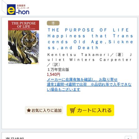
ＴＨＥ ＰＵＲＰＯＳＥ ＯＦ ＬＩＦＥ
Ｈａｐｐｉｎｅｓｓ ｔｈａｔ Ｔｒａｎｓ
ｃｅｎｄｓ Ｏｌｄ Ａｇｅ，Ｓｉｃｋｎｅ
ｓｓ，ａｎｄ Ｄｅａｔｈ
Ｋｅｎｔｅｔｓｕ Ｔａｋａｍｏｒｉ／〔著〕 Ｊ
ｕｌｉｅｔ Ｗｉｎｔｅｒｓ Ｃａｒｐｅｎｔｅｒ
／〔訳〕
１万年堂出版
1,540円
メーカーに在庫有無を確認し、お取り寄せ
通常1週間~4週間で出荷 ※品切れ等で入手できな
い場合もございます