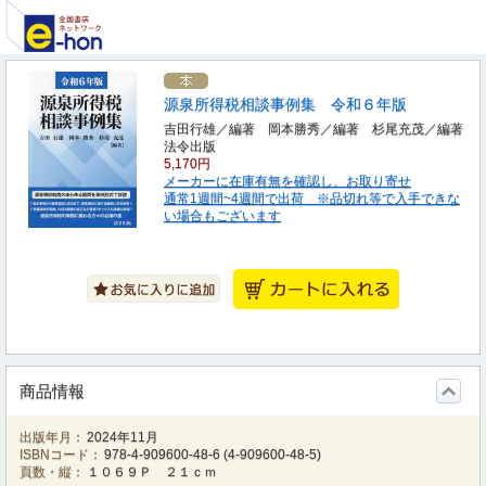
源泉所得税相談事例集 令和６年版
吉田行雄／編著 岡本勝秀／編著 杉尾充茂／編著
法令出版
5,170円
メーカーに在庫有無を確認し、お取り寄せ
通常1週間~4週間で出荷 ※品切れ等で入手できな
い場合もございます
商品情報
出版年月：
2024年11月
ISBNコード：
978-4-909600-48-6
(
4-909600-48-5
)
頁数・縦：
１０６９Ｐ ２１ｃｍ