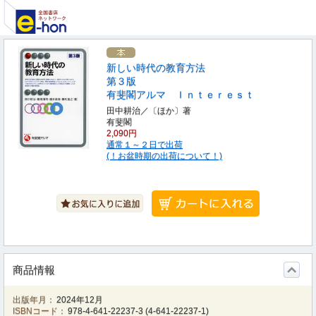
新しい時代の教育方法
第３版
有斐閣アルマ Ｉｎｔｅｒｅｓｔ
田中耕治／〔ほか〕著
有斐閣
2,090円
通常１～２日で出荷
(！お盆時期の出荷について！)
商品情報
出版年月：
2024年12月
ISBNコード：
978-4-641-22237-3
(
4-641-22237-1
)