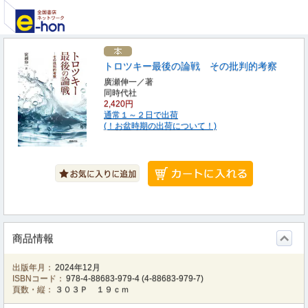
トロツキー最後の論戦 その批判的考察
廣瀬伸一／著
同時代社
2,420円
通常１～２日で出荷
(！お盆時期の出荷について！)
商品情報
出版年月：
2024年12月
ISBNコード：
978-4-88683-979-4
(
4-88683-979-7
)
頁数・縦：
３０３Ｐ １９ｃｍ