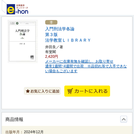
入門刑法学各論
第３版
法学教室ＬＩＢＲＡＲＹ
井田良／著
有斐閣
2,420円
メーカーに在庫有無を確認し、お取り寄せ
通常1週間~4週間で出荷 ※品切れ等で入手できな
い場合もございます
商品情報
出版年月：
2024年12月