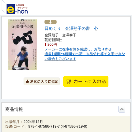
日めくり 金澤翔子の書 心
金澤翔子 金澤泰子
芸術新聞社
1,800円
メーカーに在庫有無を確認し、お取り寄せ
通常1週間~4週間で出荷 ※品切れ等で入手できな
い場合もございます
商品情報
出版年月：
2024年12月
ISBNコード：
978-4-87586-719-7
(
4-87586-719-0
)