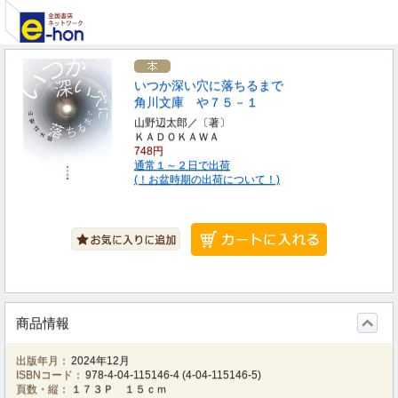
いつか深い穴に落ちるまで
角川文庫 や７５－１
山野辺太郎／〔著〕
ＫＡＤＯＫＡＷＡ
748円
通常１～２日で出荷
(！お盆時期の出荷について！)
商品情報
出版年月：
2024年12月
ISBNコード：
978-4-04-115146-4
(
4-04-115146-5
)
頁数・縦：
１７３Ｐ １５ｃｍ