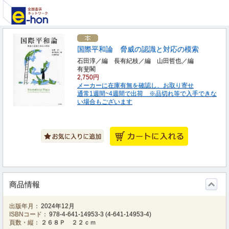
国際平和論 脅威の認識と対応の模索
石田淳／編 長有紀枝／編 山田哲也／編
有斐閣
2,750円
メーカーに在庫有無を確認し、お取り寄せ
通常1週間~4週間で出荷 ※品切れ等で入手できな
い場合もございます
商品情報
出版年月：
2024年12月
ISBNコード：
978-4-641-14953-3
(
4-641-14953-4
)
頁数・縦：
２６８Ｐ ２２ｃｍ