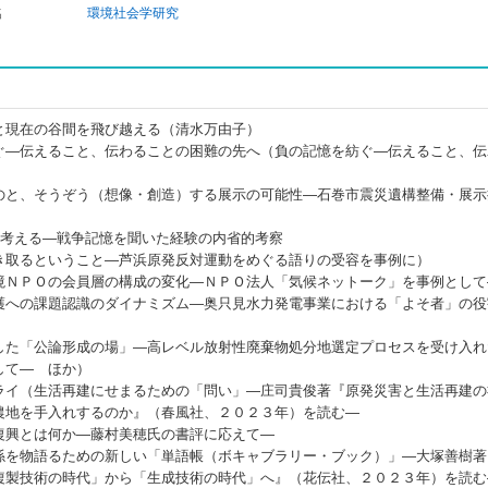
名
環境社会学研究
と現在の谷間を飛び越える（清水万由子）
ぐ―伝えること、伝わることの困難の先へ（負の記憶を紡ぐ―伝えること、伝
のと、そうぞう（想像・創造）する展示の可能性―石巻市震災遺構整備・展示
を考える―戦争記憶を聞いた経験の内省的考察
き取るということ―芦浜原発反対運動をめぐる語りの受容を事例に）
境ＮＰＯの会員層の構成の変化―ＮＰＯ法人「気候ネットーク」を事例として
護への課題認識のダイナミズム―奥只見水力発電事業における「よそ者」の役
した「公論形成の場」―高レベル放射性廃棄物処分地選定プロセスを受け入れ
して― ほか）
ライ（生活再建にせまるための「問い」―庄司貴俊著『原発災害と生活再建の
農地を手入れするのか』（春風社、２０２３年）を読む―
復興とは何か―藤村美穂氏の書評に応えて―
係を物語るための新しい「単語帳（ボキャブラリー・ブック）」―大塚善樹著
複製技術の時代」から「生成技術の時代」へ』（花伝社、２０２３年）を読む