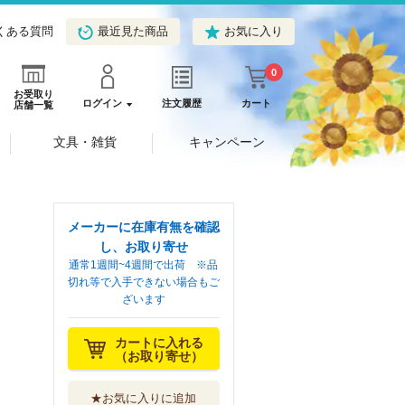
くある質問
最近見た商品
お気に入り
0
お受取り
ログイン
注文履歴
カート
店舗一覧
文具・雑貨
キャンペーン
メーカーに在庫有無を確認
し、お取り寄せ
通常1週間~4週間で出荷 ※品
切れ等で入手できない場合もご
ざいます
カートに入れる
（お取り寄せ）
★お気に入りに追加