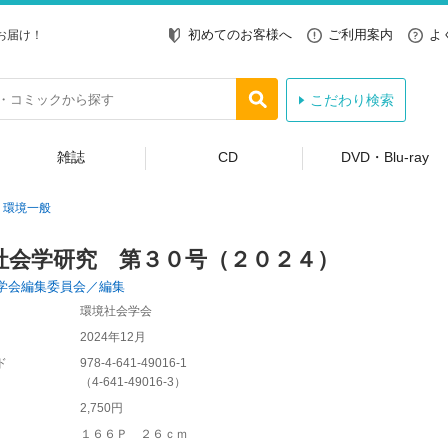
初めてのお客様へ
ご利用案内
よ
お届け！
こだわり検索
雑誌
CD
DVD・Blu-ray
環境一般
社会学研究 第３０号（２０２４）
学会編集委員会／編集
環境社会学会
2024年12月
ド
978-4-641-49016-1
（
4-641-49016-3
）
2,750円
１６６Ｐ ２６ｃｍ