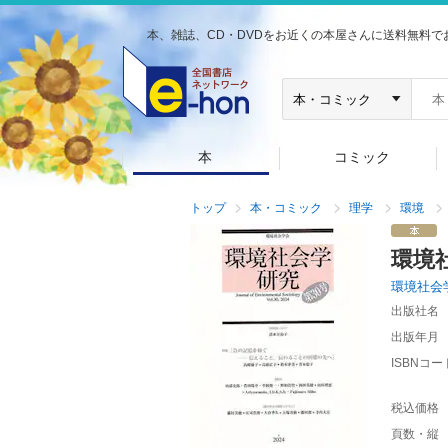
本、雑誌、CD・DVDをお近くの本屋さんに送料無料で
本
コミック
トップ
本・コミック
理学
環境
環境
環境社会
出版社名
出版年月
ISBNコー
税込価格
頁数・縦