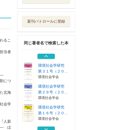
環境社会学研究
第２９号（２０...
環境社会学会
新刊パトロールに登録
環境社会学研究
第１６号（２０...
環境社会学会
わるこ
同じ著者名で検索した本
自然・社会と対話
する環境工学
担当者
土木学会
環境社会学研究
第３１号（２０...
―
環境社会学会
割につ
環境社会学研究
第２９号（２０...
た北海
環境社会学会
社会学
環境社会学研究
第１６号（２０...
環境社会学会
『人新
― ほ
自然・社会と対話