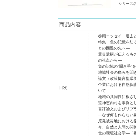
シリーズ
商品内容
巻頭エッセイ 過去
特集 負の記憶を紡
との困難の先へ―
震災遺構が伝えるも
の視点から―
負の記憶の“聞き手”
地域社会の痛みを聞
論文（政策提言型環
企業における自然保
目次
いて―
地域の共同性に根ざ
道神恵内村を事例と
書評論文およびリプ
―なぜ何も作らない
原発被災地における
今、自然と人間の関
世の環境社会学―「