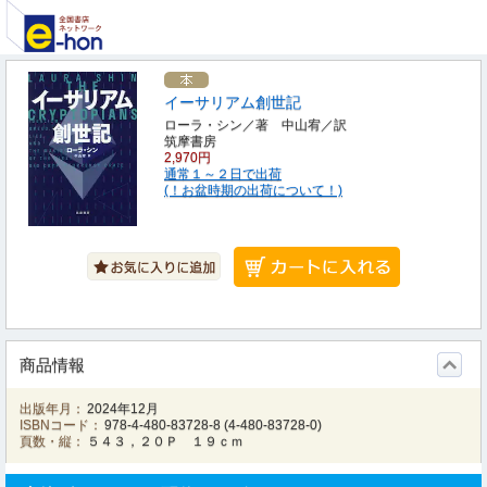
イーサリアム創世記
ローラ・シン／著 中山宥／訳
筑摩書房
2,970円
通常１～２日で出荷
(！お盆時期の出荷について！)
商品情報
出版年月：
2024年12月
ISBNコード：
978-4-480-83728-8
(
4-480-83728-0
)
頁数・縦：
５４３，２０Ｐ １９ｃｍ