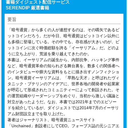
書籍ダイジェスト配信サービス
SERENDIP 厳選書籍
要旨
「暗号通貨」から多くの人が連想するのは、その嚆矢であるビ
ットコインだろう。だが今日、暗号通貨はビットコイン以外に
も多様に登場している。その中でも、存在感が大きいのが、ビ
ットコインに次ぐ時価総額を誇る「イーサリアム」だ。どのよ
うに立ち上がり、荒波を乗り越えてきたのか。
本書は、イーサリアムの誕生から、内部抗争、ハッキング事件
など、暗号通貨革命の知られざる舞台裏を、数多くの関係者へ
のインタビューや膨大な資料をもとに描き出すノンフィクショ
ン。暗号通貨イーサリアムは、「早熟な天才」と呼ばれたヴィ
タニック・ブテリンのアイデアに、世界各地の開発者や起業家
が呼応して形成されたコミュニティーによって創設された。そ
の運営組織やリーダーシップをめぐり、当初から激しい議論と
対立があったようだ。なお、本書では2021年までのエピソー
ドを紹介しているが、ダイジェストでは2014年7月のイーサリ
アム財団設立までを取り上げた。
著者はジャーナリスト、暗号通貨ニュースサイト
「Unchained」創設者にしてCEO。フォーブス誌の元シニアエ