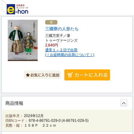
三國寮の人形たち
三國万里子／著
トゥーヴァージンズ
2,640円
通常１～２日で出荷
(！お盆時期の出荷について！)
商品情報
出版年月：
2024年12月
ISBNコード：
978-4-86791-029-0
(
4-86791-029-5
)
頁数・縦：
１５８Ｐ ２２ｃｍ