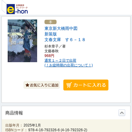
東京新大橋雨中図
新装版
文春文庫 す６－１８
杉本章子／著
文藝春秋
968円
通常１～２日で出荷
(！お盆時期の出荷について！)
商品情報
出版年月：
2025年1月
ISBNコード：
978-4-16-792326-6
(
4-16-792326-2
)