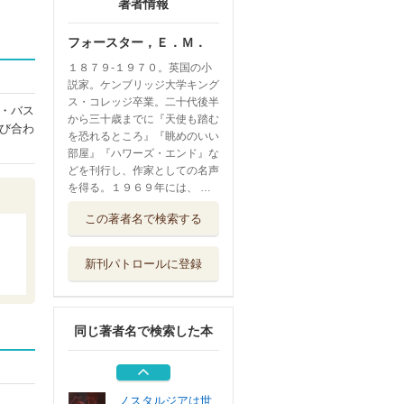
著者情報
フォースター，Ｅ．Ｍ．
１８７９‐１９７０。英国の小
説家。ケンブリッジ大学キング
ス・コレッジ卒業。二十代後半
・バス
から三十歳までに『天使も踏む
び合わ
を恐れるところ』『眺めのいい
部屋』『ハワーズ・エンド』な
どを刊行し、作家としての名声
を得る。１９６９年には、 …
Ｅ．Ｍ．Ｆｏｒｓ
この著者名で検索する
ｔｅｒ’ｓ Ｌ...
早稲田大学出版部
新刊パトロールに登録
インドへの道
河出書房新社
同じ著者名で検索した本
明日できる仕事は
今日やるな マ...
ディスカヴァー...
ノスタルジアは世