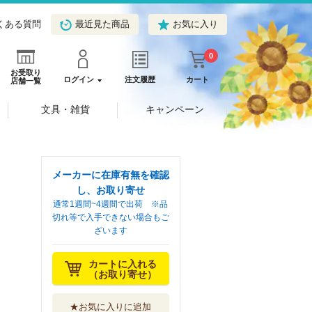
くある質問
最近見た商品
お気に入り
0
お受取り
ログイン
注文履歴
カート
店舗一覧
文具・雑貨
キャンペーン
メーカーに在庫有無を確認
し、お取り寄せ
通常1週間~4週間で出荷 ※品
切れ等で入手できない場合もご
ざいます
カートに入れる
（お取り寄せ）
★お気に入りに追加