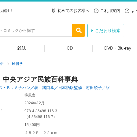
初めてのお客様へ
ご利用案内
よ
お届け！
こだわり検索
雑誌
CD
DVD・Blu-ray
俗
民俗学
・中央アジア民族百科事典
ズ・Ｂ．ミナハン／著 猪口孝／日本語版監修 村田綾子／訳
柊風舎
2024年12月
ド
978-4-86498-116-3
（
4-86498-116-7
）
15,400円
４５２Ｐ ２２ｃｍ