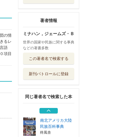
著者情報
ミナハン，ジェームズ・Ｂ
団の情
きるレ
世界の国家や民族に関する事典
言語
などの著書多数
０項目
ヨーロッパ統計年
この著者名で検索する
鑑 データと図...
柊風舎
新刊パトロールに登録
日本政治の謎 徳
川モデルを捨て...
西村書店東京出...
同じ著者名で検索した本
ヨーロッパ統計年
鑑 データと図...
柊風舎
南北アメリカ大陸
民族百科事典
柊風舎