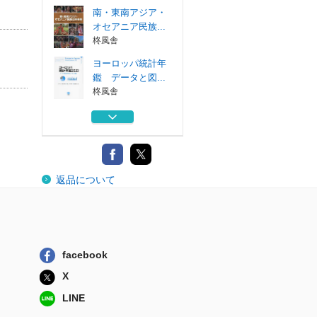
南・東南アジア・
オセアニア民族...
柊風舎
ヨーロッパ統計年
鑑 データと図...
柊風舎
日本政治の謎 徳
川モデルを捨て...
西村書店東京出...
ヨーロッパ統計年
返品について
鑑 データと図...
柊風舎
南北アメリカ大陸
民族百科事典
柊風舎
facebook
南・東南アジア・
X
オセアニア民族...
柊風舎
LINE