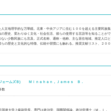
た人文地理学的な万華鏡。北東・中央アジアに住む１００を超える主要民族集
族の歴史、変わりゆく文化・社会生活、彼らの使用する言語等を知ることがで
のない少数民族にも言及。正式名称、通称・他称、主な居住地域、推定人口と
彼らの歴史と文化的な特徴、伝統や習慣にも触れる。推奨文献リスト、２００
，ジェームズＢ) Ｍｉｎａｈａｎ，Ｊａｍｅｓ Ｂ．
多数
元国連大学上級副学長。専門は政治学、国際関係論。政治学博士（Ｍ．Ｉ．