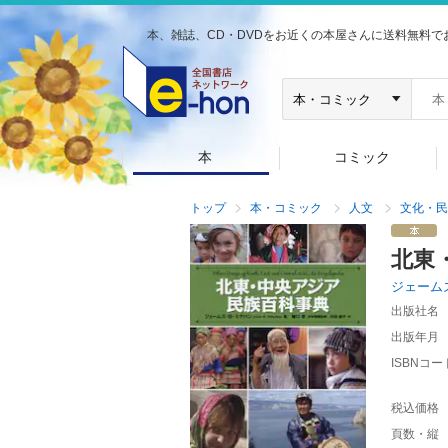
本、雑誌、CD・DVDをお近くの本屋さんに送料無料で
本
コミック
トップ
本・コミック
人文
文化・民
北東
ジェーム
出版社名
出版年月
ISBNコー
税込価格
頁数・縦