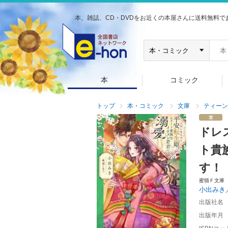
本、雑誌、CD・DVDをお近くの本屋さんに送料無料で
本
コミック
トップ
本・コミック
文庫
ティーン
ドレ
ト貴
す！
蜜猫Ｆ文庫
小出みき
出版社名
出版年月