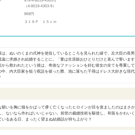
ド
978-4-8019-4303-2
（
4-8019-4303-9
）
968円
３１９Ｐ １５ｃｍ
尋は、ぬいのくまの式神を使役しているところを見られた縁で、左大臣の長男
成遠に求婚され結婚することに。「妻は生涯姫おひとりだけと喜んで誓います
詛から救われたという彼は、奇抜なファッションを好む彼女の全てを尊重して
の中、内大臣家を狙う呪詛を祓った際、池に落ちた千尋はドレス大好きな現代
？
な願いを胸に猫をかばって儚く亡くなったヒロインが目を覚ましたのはまさか
し、ないなら作ればいいじゃない。前世の裁縫技術を駆使し、和装をかわいく
ているある日、まったく望まぬ結婚話が持ち上がり？