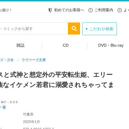
初めてのお客様へ
ご利用案内
よ
お届け！
こだわり検索
雑誌
CD
DVD・Blu-ray
ズ・少女
ラヴァーズ文庫
スと式神と想定外の平安転生姫、エリー
族なイケメン若君に溺愛されちゃってま
 ＭＦ－０２０
／著
竹書房
2025年1月