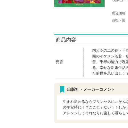
ISBNコー
税込価格
頁数・縦
商品内容
内大臣の二の姫・千
頭のイケメン若君・
要旨
昔、千尋の能力で呪
る。幸せな新婚生活
た前世を思い出し！
出版社・メーカーコメント
生まれ変わるならプリンセスに…そん
の平安時代！？ここじゃない！！しか
アレンジしてそれなりに楽しく暮らし