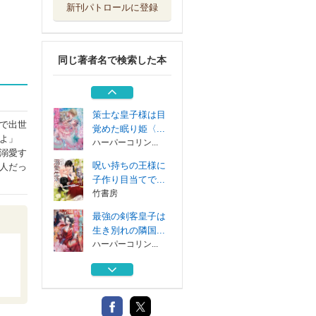
新刊パトロールに登録
囚われ令嬢でした
が一途な王子様...
ハーパーコリン...
同じ著者名で検索した本
身に覚えがない「
悪役王女」です...
ハーパーコリン...
策士な皇子様は目
で出世
覚めた眠り姫〈...
よ」
ハーパーコリン...
溺愛す
呪い持ちの王様に
人だっ
子作り目当てで...
竹書房
最強の剣客皇子は
生き別れの隣国...
ハーパーコリン...
囚われ令嬢でした
が一途な王子様...
ハーパーコリン...