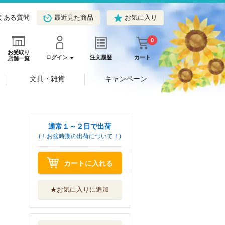
くある質問
最近見た商品
お気に入り
0
お受取り
ログイン
注文履歴
カート
店舗一覧
文具・雑貨
キャンペーン
通常１～２日で出荷
(！お盆時期の出荷について！)
カートに入れる
★お気に入りに追加
最強の剣客皇子は
生き別れの隣国...
ハーパーコリン...