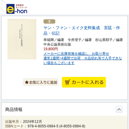
ヤン・ファン・エイク史料集成 宮廷・作
品・伝記
幸福輝／編著 今井澄子／編著 杉山美耶子／編著
中央公論美術出版
19,800円
メーカーに在庫有無を確認し、お取り寄せ
通常1週間~4週間で出荷 ※品切れ等で入手できな
い場合もございます
商品情報
出版年月：
2024年12月
ISBNコード：
978-4-8055-0984-5
(
4-8055-0984-8
)