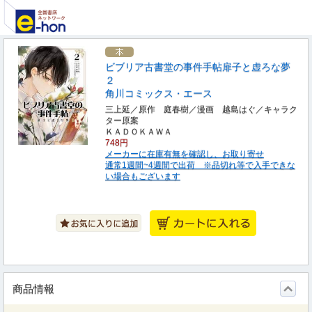
ビブリア古書堂の事件手帖扉子と虚ろな夢
２
角川コミックス・エース
三上延／原作 庭春樹／漫画 越島はぐ／キャラク
ター原案
ＫＡＤＯＫＡＷＡ
748円
メーカーに在庫有無を確認し、お取り寄せ
通常1週間~4週間で出荷 ※品切れ等で入手できな
い場合もございます
商品情報