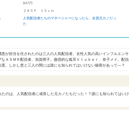
847円
２８５Ｐ １５ｃｍ
名
人気配信者たちのマネージャーになったら、全員元カノだっ
た
橘恵が担当を任されたのは三人の人気配信者。女性人気の高いインフルエンサ
ブなＡＳＭＲ配信者、加賀燈子。蠱惑的な狐耳Ｖｔｕｂｅｒ、奈子メイ。配信
法度。しかし恵と三人の間には誰にも知られてはいけない秘密があって―？
れたのは、人気配信者に成長した元カノたちだった！？誰にも知られてはいけ