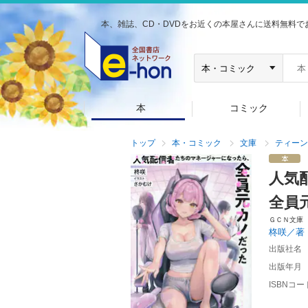
本、雑誌、CD・DVDをお近くの本屋さんに送料無料で
本
コミック
トップ
本・コミック
文庫
ティーン
人気
全員
ＧＣＮ文庫
柊咲／著
出版社名
出版年月
ISBNコー