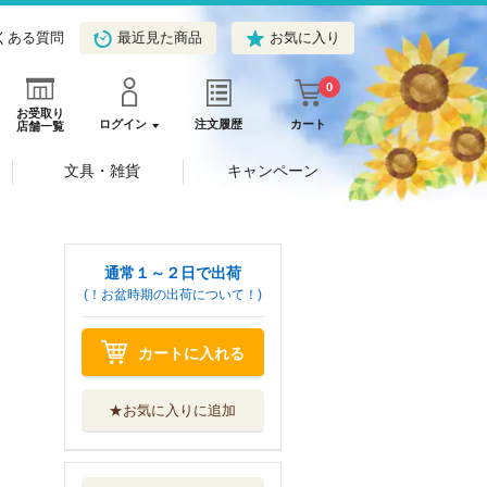
くある質問
最近見た商品
お気に入り
0
お受取り
ログイン
注文履歴
カート
店舗一覧
文具・雑貨
キャンペーン
通常１～２日で出荷
(！お盆時期の出荷について！)
カートに入れる
★お気に入りに追加
裏切られたＳラン
ク冒険者の俺は...
集英社