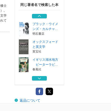
同じ著者名で検索した本
院修士
イギリス湖水地方
．）。
におけるアーツ...
学文学
英宝社
されて
ブラック・ウイメ
ンズ・カルチャ...
明石書店
オックスフォード
と英文学
英宝社
イギリス湖水地方
ピーターラビ...
春風社
イギリス湖水地方
ピーターラビ...
春風社
イギリス湖水地方
返品について
におけるアーツ...
英宝社