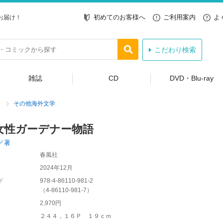
初めてのお客様へ
ご利用案内
よ
お届け！
こだわり検索
雑誌
CD
DVD・Blu-ray
その他海外文学
女性ガーデナー物語
／著
春風社
2024年12月
ド
978-4-86110-981-2
（
4-86110-981-7
）
2,970円
２４４，１６Ｐ １９ｃｍ