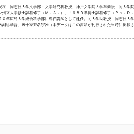
現在、同志社大学文学部・文学研究科教授。神戸女学院大学卒業後、同大学
ン州立大学修士課程修了（Ｍ．Ａ．）、１９８９年博士課程修了（Ｐｈ．Ｄ
９０年広島大学総合科学部に専任講師として赴任。同大学助教授、同志社大
坊副総華督、裏千家茶名宗雅（本データはこの書籍が刊行された当時に掲載