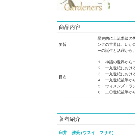
商品内容
歴史的に上流階級の
要旨
ングの世界は、いか
ーの誕生と活躍から
１ 神話の世界から
２ 一九世紀におけ
３ 一九世紀におけ
目次
４ 一九世紀後半か
５ ウィメンズ・ラ
６ 二〇世紀後半か
著者紹介
臼井 雅美 (ウスイ マサミ)