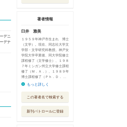
著者情報
臼井 雅美
ーデニ
１９５９年神戸市生まれ 博士
ーデナ
（文学）。現在、同志社大学文
学部・文学研究科教授。神戸女
学院大学卒業後、同大学院修士
課程修了（文学修士）、１９８
７年ミシガン州立大学修士課程
修了（Ｍ．Ａ．）、１９８９年
博士課程修了（Ｐｈ．Ｄ． …
もっと詳しく
イギリス湖水地方
この著者名で検索する
ピーターラビ...
春風社
新刊パトロールに登録
イギリス湖水地方
ピーターラビ...
春風社