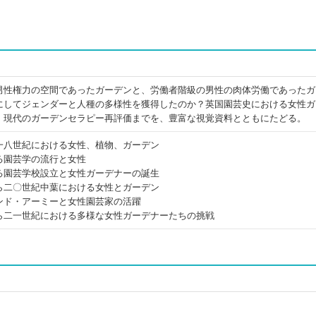
男性権力の空間であったガーデンと、労働者階級の男性の肉体労働であったガ
にしてジェンダーと人種の多様性を獲得したのか？英国園芸史における女性ガ
、現代のガーデンセラピー再評価までを、豊富な視覚資料とともにたどる。
一八世紀における女性、植物、ガーデン
る園芸学の流行と女性
る園芸学校設立と女性ガーデナーの誕生
ら二〇世紀中葉における女性とガーデン
ンド・アーミーと女性園芸家の活躍
ら二一世紀における多様な女性ガーデナーたちの挑戦