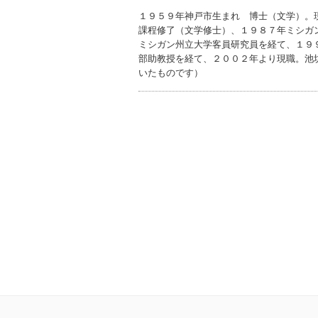
１９５９年神戸市生まれ 博士（文学）。
課程修了（文学修士）、１９８７年ミシガ
ミシガン州立大学客員研究員を経て、１９
部助教授を経て、２００２年より現職。池
いたものです）