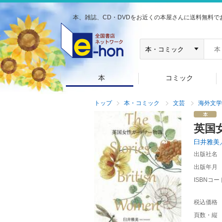
本、雑誌、CD・DVDをお近くの本屋さんに送料無料で
本
コミック
トップ
本・コミック
文芸
海外文学
英国
臼井雅美
出版社名
出版年月
ISBNコー
税込価格
頁数・縦