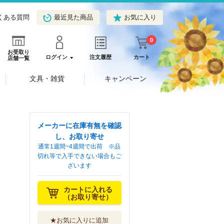
くある質問
最近見た商品
お気に入り
0
お受取り
ログイン
注文履歴
カート
店舗一覧
文具・雑貨
キャンペーン
メーカーに在庫有無を確認
し、お取り寄せ
通常1週間~4週間で出荷 ※品
切れ等で入手できない場合もご
ざいます
カートに入れる
（お取り寄せ）
★お気に入りに追加