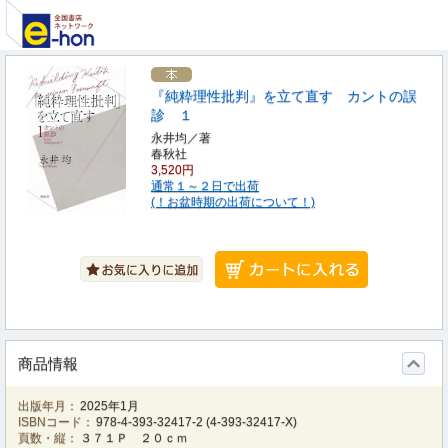
『純粋理性批判』を立て直す カントの誤
診 １
永井均／著
春秋社
3,520円
通常１～２日で出荷
(！お盆時期の出荷について！)
商品情報
出版年月：
2025年1月
ISBNコード：
978-4-393-32417-2
(
4-393-32417-X
)
頁数・縦：
３７１Ｐ ２０ｃｍ