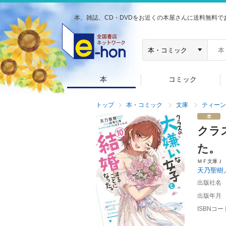
本、雑誌、CD・DVDをお近くの本屋さんに送料無料で
本
コミック
トップ
本・コミック
文庫
ティーン
クラ
た。
ＭＦ文庫Ｊ
天乃聖樹
出版社名
出版年月
ISBNコー