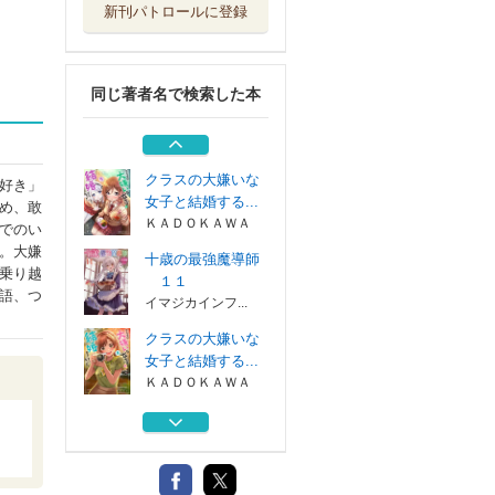
新刊パトロールに登録
クラスの大嫌いな
女子と結婚する...
ＫＡＤＯＫＡＷＡ
同じ著者名で検索した本
クラスの大嫌いな
女子と結婚する...
ＫＡＤＯＫＡＷＡ
クラスの大嫌いな
好き」
女子と結婚する...
め、敢
ＫＡＤＯＫＡＷＡ
でのい
。大嫌
十歳の最強魔導師
乗り越
１１
語、つ
イマジカインフ...
クラスの大嫌いな
女子と結婚する...
ＫＡＤＯＫＡＷＡ
クラスの大嫌いな
女子と結婚する...
ＫＡＤＯＫＡＷＡ