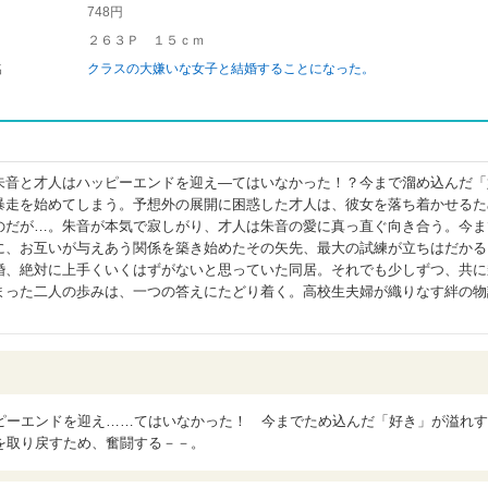
748円
２６３Ｐ １５ｃｍ
名
クラスの大嫌いな女子と結婚することになった。
朱音と才人はハッピーエンドを迎え―てはいなかった！？今まで溜め込んだ「
暴走を始めてしまう。予想外の展開に困惑した才人は、彼女を落ち着かせるた
のだが…。朱音が本気で寂しがり、才人は朱音の愛に真っ直ぐ向き合う。今ま
に、お互いが与えあう関係を築き始めたその矢先、最大の試練が立ちはだかる
婚、絶対に上手くいくはずがないと思っていた同居。それでも少しずつ、共に
まった二人の歩みは、一つの答えにたどり着く。高校生夫婦が織りなす絆の物
ピーエンドを迎え……てはいなかった！ 今までため込んだ「好き」が溢れす
を取り戻すため、奮闘する－－。