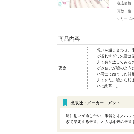
税込価格
頁数・縦
シリーズ
商品内容
想いを通じ合わせ、
が溢れすぎて朱音は
えて突き放してみる
要旨
がみ合いが嘘のよう
い同士で始まった結
えてきた。嘘から始
いに終幕―。
出版社・メーカーコメント
遂に想いが通じ合い、朱音と才人ハッ
ぎて暴走する朱音。才人は本来の朱音