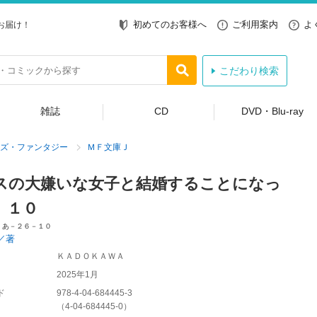
初めてのお客様へ
ご利用案内
よ
お届け！
こだわり検索
雑誌
CD
DVD・Blu-ray
ズ・ファンタジー
ＭＦ文庫Ｊ
スの大嫌いな女子と結婚することになっ
 １０
 あ－２６－１０
／著
ＫＡＤＯＫＡＷＡ
2025年1月
ド
978-4-04-684445-3
（
4-04-684445-0
）