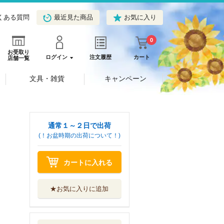
くある質問
最近見た商品
お気に入り
0
お受取り
ログイン
注文履歴
カート
店舗一覧
文具・雑貨
キャンペーン
通常１～２日で出荷
(！お盆時期の出荷について！)
カートに入れる
★お気に入りに追加
クラスの大嫌いな
女子と結婚する...
ＫＡＤＯＫＡＷＡ