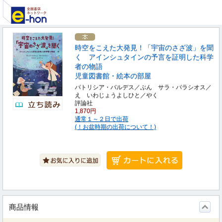
時空をこえた大発見！「宇宙のさざ波」を聞
く アインシュタインの予言を証明した科学
者の物語
児童図書館・絵本の部屋
パトリシア・バルデス／ぶん サラ・パラシオス／
え いわじょうよしひと／やく
評論社
1,870円
通常１～２日で出荷
(！お盆時期の出荷について！)
商品情報