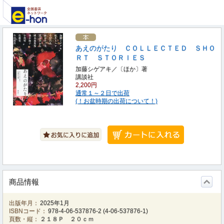
あえのがたり ＣＯＬＬＥＣＴＥＤ ＳＨＯ
ＲＴ ＳＴＯＲＩＥＳ
加藤シゲアキ／〔ほか〕著
講談社
2,200円
通常１～２日で出荷
(！お盆時期の出荷について！)
商品情報
出版年月：
2025年1月
ISBNコード：
978-4-06-537876-2
(
4-06-537876-1
)
頁数・縦：
２１８Ｐ ２０ｃｍ