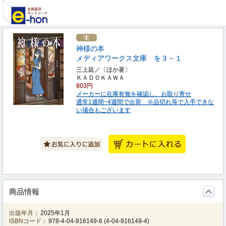
神様の本
メディアワークス文庫 を３－１
三上延／〔ほか著〕
ＫＡＤＯＫＡＷＡ
803円
メーカーに在庫有無を確認し、お取り寄せ
通常1週間~4週間で出荷 ※品切れ等で入手できな
い場合もございます
商品情報
出版年月：
2025年1月
ISBNコード：
978-4-04-916149-6
(
4-04-916149-4
)