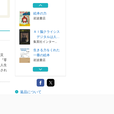
ｅｓと言うため...
文藝春秋
絵本の力
岩波書店
ＡＩ脳クライシス
デジタルは人...
集英社インター...
生きる力をくれた
、災
一冊の絵本
』『零
岩波書店
、人生
砂漠でみつけた一
行され
冊の絵本
岩波書店
それでも人生にＹ
返品について
ｅｓと言うため...
文藝春秋
絵本の力
岩波書店