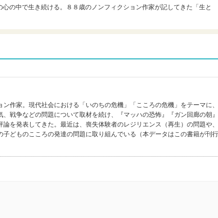
の心の中で生き続ける。８８歳のノンフィクション作家が記してきた「生と
ョン作家。現代社会における「いのちの危機」「こころの危機」をテーマに
気、戦争などの問題について取材を続け、『マッハの恐怖』『ガン回廊の朝
評論を発表してきた。最近は、喪失体験者のレジリエンス（再生）の問題や
の子どものこころの発達の問題に取り組んでいる（本データはこの書籍が刊