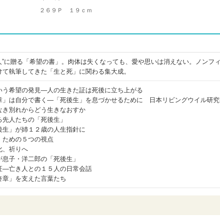
２６９Ｐ １９ｃｍ
る人”に贈る「希望の書」。肉体は失くなっても、愛や思いは消えない。ノンフ
けて執筆してきた「生と死」に関わる集大成。
いう希望の発見―人の生きた証は死後に立ち上がる
章」は自分で書く―「死後生」を息づかせるために 日本リビングウイル研究
なき別れからどう生きなおすか
る先人たちの「死後生」
後生」が姉１２歳の人生指針に
」ための５つの視点
化、祈りへ
が息子・洋二郎の「死後生」
証―亡き人との１５人の日常会話
終章」を支えた言葉たち