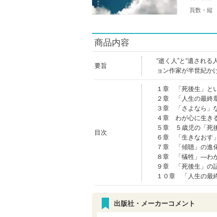
頁数・縦
商品内容
“逝く人”と“遺され
要旨
ョン作家が半世紀か
１章 「死後生」と
２章 「人生の最終
３章 「さよなら」
４章 わが心に生き
５章 ５歳児の「死
目次
６章 「生きなおす
７章 「傾聴」の進
８章 「犠牲」―わ
９章 「死後生」の
１０章 「人生の最
出版社・メーカーコメント