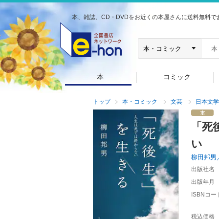
本、雑誌、CD・DVDをお近くの本屋さんに送料無料で
本
コミック
トップ
本・コミック
文芸
日本文学
「死
い
柳田邦男
出版社名
出版年月
ISBNコー
税込価格