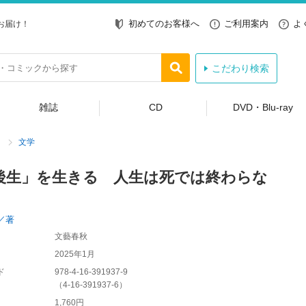
初めてのお客様へ
ご利用案内
よ
お届け！
こだわり検索
雑誌
CD
DVD・Blu-ray
文学
後生」を生きる 人生は死では終わらな
／著
文藝春秋
2025年1月
ド
978-4-16-391937-9
（
4-16-391937-6
）
1,760円