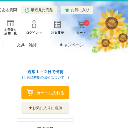
くある質問
最近見た商品
お気に入り
0
お受取り
ログイン
注文履歴
カート
店舗一覧
文具・雑貨
キャンペーン
通常１～２日で出荷
(！お盆時期の出荷について！)
カートに入れる
★お気に入りに追加