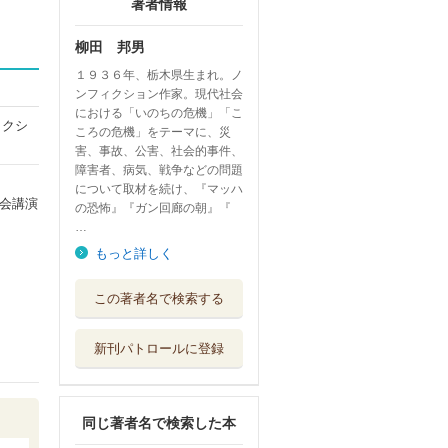
著者情報
柳田 邦男
１９３６年、栃木県生まれ。ノ
ンフィクション作家。現代社会
における「いのちの危機」「こ
ィクシ
ころの危機」をテーマに、災
害、事故、公害、社会的事件、
障害者、病気、戦争などの問題
について取材を続け、『マッハ
会講演
の恐怖』『ガン回廊の朝』『
…
もっと詳しく
生きる力をくれた
この著者名で検索する
一冊の絵本
岩波書店
新刊パトロールに登録
砂漠でみつけた一
冊の絵本
岩波書店
同じ著者名で検索した本
それでも人生にＹ