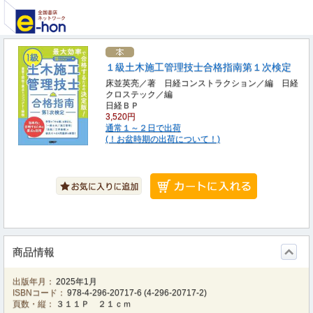
１級土木施工管理技士合格指南第１次検定
床並英亮／著 日経コンストラクション／編 日経
クロステック／編
日経ＢＰ
3,520円
通常１～２日で出荷
(！お盆時期の出荷について！)
商品情報
出版年月：
2025年1月
ISBNコード：
978-4-296-20717-6
(
4-296-20717-2
)
頁数・縦：
３１１Ｐ ２１ｃｍ