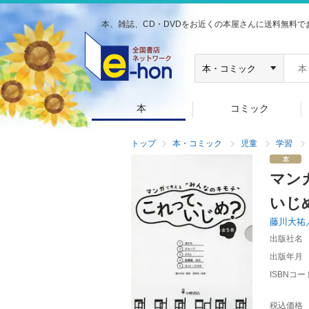
本、雑誌、CD・DVDをお近くの本屋さんに送料無料で
本
コミック
トップ
本・コミック
児童
学習
マン
いじ
藤川大祐
出版社名
出版年月
ISBNコー
税込価格