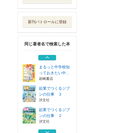
起業でつくるジブ
ンの仕事 ２
汐文社
新刊パトロールに登録
マンガで考える“
みんなのキモチ...
小峰書店
同じ著者名で検索した本
マンガで考える“
みんなのキモチ...
小峰書店
まるっと中学校知
っておきたい中...
岩崎書店
起業でつくるジブ
ンの仕事 ３
汐文社
起業でつくるジブ
ンの仕事 ２
汐文社
マンガで考える“