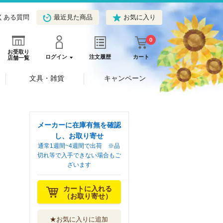
くある質問
最近見た商品
お気に入り
0
お受取り
ログイン
注文履歴
カート
店舗一覧
文具・雑貨
キャンペーン
メーカーに在庫有無を確認
し、お取り寄せ
通常1週間~4週間で出荷 ※品
切れ等で入手できない場合もご
ざいます
カートに入れる
（お取り寄せ）
★お気に入りに追加