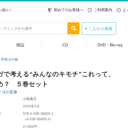
初めてのお客様へ
ご利用案内
よ
お届け！
こだわり検索
雑誌
CD
DVD・Blu-ray
学習その他
ガで考える“みんなのキモチ”これって、
め？ ５巻セット
／ほか監修
小峰書店
2025年1月
ド
978-4-338-36800-1
（
4-338-36800-4
）
17,600円